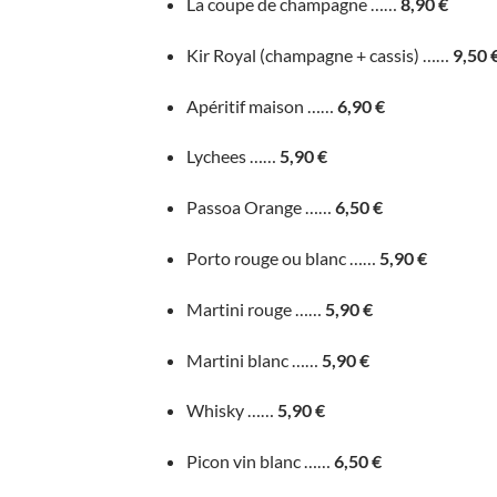
La coupe de champagne ……
8,90 €
Kir Royal (champagne + cassis) ……
9,50 
Apéritif maison ……
6,90 €
Lychees ……
5,90 €
Passoa Orange ……
6,50 €
Porto rouge ou blanc ……
5,90 €
Martini rouge ……
5,90 €
Martini blanc ……
5,90 €
Whisky ……
5,90 €
Picon vin blanc ……
6,50 €