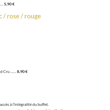
 ……
5,90 €
c / rose / rouge
and Cru ……
8,90 €
cès à l’intégralité du buffet.