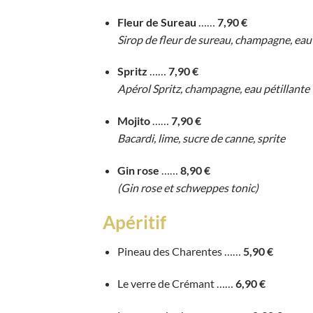
Fleur de Sureau
……
7,90 €
Sirop de fleur de sureau, champagne, eau 
Spritz
……
7,90 €
Apérol Spritz, champagne, eau pétillante
Mojito
……
7,90 €
Bacardi, lime, sucre de canne, sprite
Gin rose
……
8,90 €
(Gin rose et schweppes tonic)
Apéritif
Pineau des Charentes ……
5,90 €
Le verre de Crémant ……
6,90 €