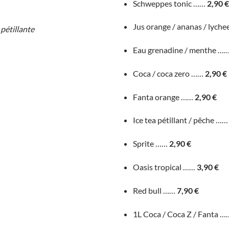
Schweppes tonic ……
2,90 €
Jus orange / ananas / lyc
pétillante
Eau grenadine / menthe …
Coca / coca zero ……
2,90 €
Fanta orange ……
2,90 €
Ice tea pétillant / pêche …
Sprite ……
2,90 €
Oasis tropical ……
3,90 €
Red bull ……
7,90 €
1L Coca / Coca Z / Fanta 