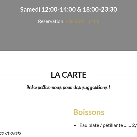
Samedi 12:00-14:00 & 18:00-23:30
Reservation:
+32 56 84 52 88
LA CARTE
Interpellez-nous pour des suggestions !
Boissons
Eau plate / pétillante ……
2,
o et oasis