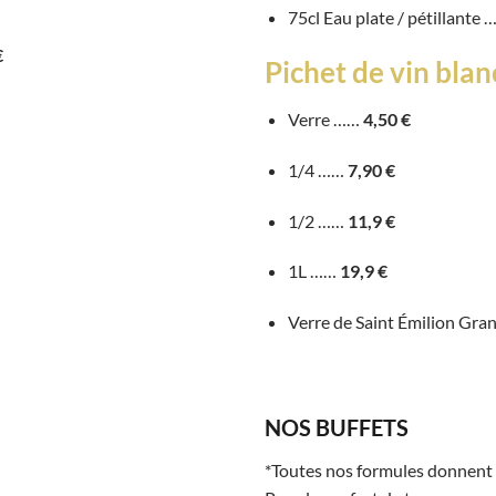
75cl Eau plate / pétillante
€
Pichet de vin blan
Verre ……
4,50 €
1/4 ……
7,90 €
1/2 ……
11,9 €
1L ……
19,9 €
Verre de Saint Émilion Gr
NOS BUFFETS
*Toutes nos formules donnent ac