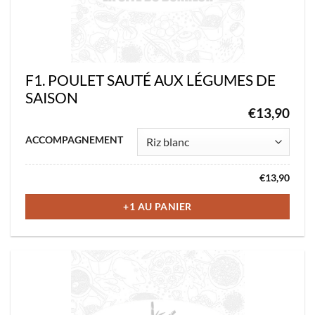
page
du
produit
F1. POULET SAUTÉ AUX LÉGUMES DE
SAISON
€
13,90
Ce
ACCOMPAGNEMENT
produit
a
€
13,90
plusieurs
variations.
+1 AU PANIER
Les
options
peuvent
être
choisies