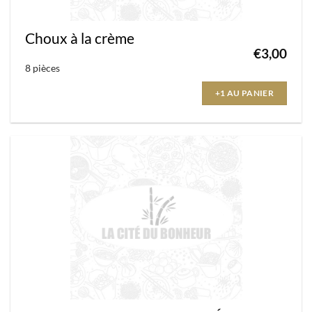
produit
Choux à la crème
€
3,00
8 pièces
+1 AU PANIER