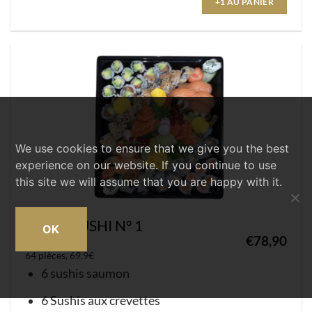
+1 AU PANIER
We use cookies to ensure that we give you the best
experience on our website. If you continue to use
this site we will assume that you are happy with it.
MENU SUSHI N° 1
OK
€
78,90
64 pièces, 69,9€
6 sushis saumon
6 Sushis aux crevettes