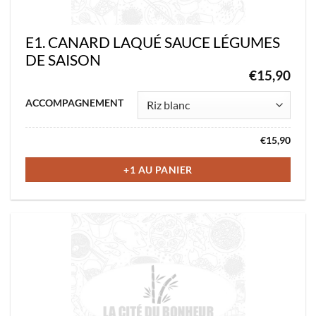
produit
E1. CANARD LAQUÉ SAUCE LÉGUMES
DE SAISON
€
15,90
Ce
ACCOMPAGNEMENT
produit
a
€
15,90
plusieurs
variations.
+1 AU PANIER
Les
options
peuvent
être
choisies
sur
la