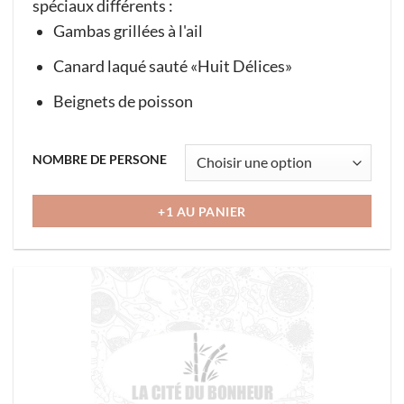
spéciaux différents :
Gambas grillées à l'ail
Canard laqué sauté «Huit Délices»
Beignets de poisson
Ce
NOMBRE DE PERSONE
produit
a
+1 AU PANIER
plusieurs
variations.
Les
options
peuvent
être
choisies
sur