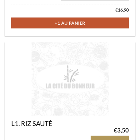
a
€
16,90
plusieurs
variations.
+1 AU PANIER
Les
options
peuvent
être
choisies
sur
la
page
du
produit
L1. RIZ SAUTÉ
€
3,50