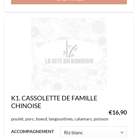
plusieurs
variations.
Les
options
peuvent
être
choisies
sur
la
page
du
K1. CASSOLETTE DE FAMILLE
produit
CHINOISE
€
16,90
poulet, porc, boeuf, langoustines, calamars, poisson
Ce
ACCOMPAGNEMENT
produit