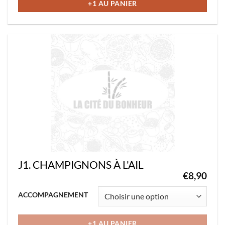
variations.
+1 AU PANIER
Les
options
peuvent
être
choisies
sur
la
page
du
produit
J1. CHAMPIGNONS À L'AIL
€
8,90
Ce
ACCOMPAGNEMENT
produit
a
+1 AU PANIER