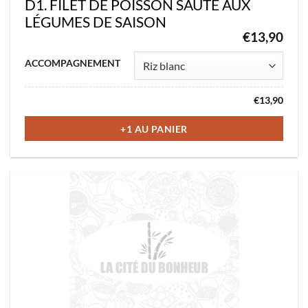
D1. FILET DE POISSON SAUTÉ AUX
LÉGUMES DE SAISON
€
13,90
Ce
ACCOMPAGNEMENT
produit
a
€
13,90
plusieurs
variations.
+1 AU PANIER
Les
options
peuvent
être
choisies
sur
la
page
du