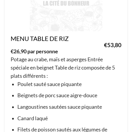
la
page
du
produit
MENU TABLE DE RIZ
€
53,80
€
26,90 par personne
Potage au crabe, maïs et asperges Entrée
spéciale en beignet Table de riz composée de 5
plats différents :
Poulet sauté sauce piquante
Beignets de porc sauce aigre-douce
Langoustines sautées sauce piquante
Canard laqué
Filets de poisson sautés aux légumes de