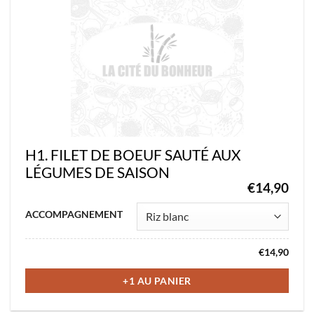
être
choisies
sur
la
page
du
produit
H1. FILET DE BOEUF SAUTÉ AUX
LÉGUMES DE SAISON
€
14,90
Ce
ACCOMPAGNEMENT
produit
a
€
14,90
plusieurs
variations.
+1 AU PANIER
Les