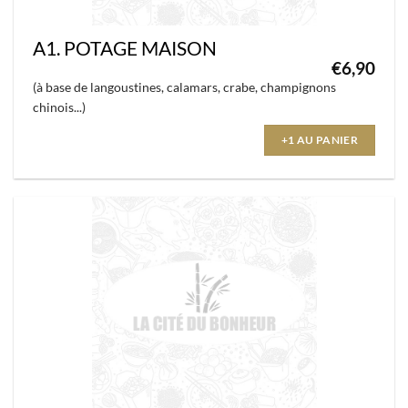
produit
A1. POTAGE MAISON
€
6,90
(à base de langoustines, calamars, crabe, champignons
chinois...)
+1 AU PANIER