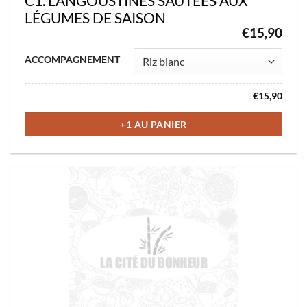
C1. LANGOUSTINES SAUTÉES AUX
LÉGUMES DE SAISON
€
15,90
Ce
ACCOMPAGNEMENT
produit
a
€
15,90
plusieurs
variations.
+1 AU PANIER
Les
options
peuvent
être
choisies
sur
la
page
du