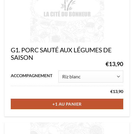
sur
la
page
du
produit
G1. PORC SAUTÉ AUX LÉGUMES DE
SAISON
€
13,90
Ce
ACCOMPAGNEMENT
produit
a
€
13,90
plusieurs
variations.
+1 AU PANIER
Les
options
peuvent