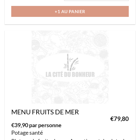
plusieurs
+1 AU PANIER
variations.
Les
options
peuvent
être
choisies
sur
la
page
du
produit
MENU FRUITS DE MER
€
79,80
€
39,90 par personne
Potage santé