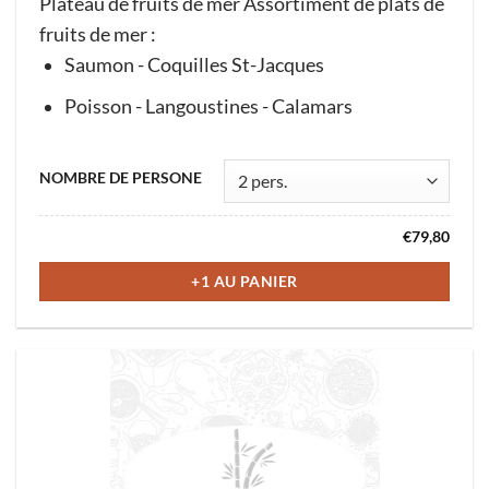
Plateau de fruits de mer Assortiment de plats de
fruits de mer :
Saumon - Coquilles St-Jacques
Poisson - Langoustines - Calamars
Ce
NOMBRE DE PERSONE
produit
a
€
79,80
plusieurs
variations.
+1 AU PANIER
Les
options
peuvent
être
choisies
sur