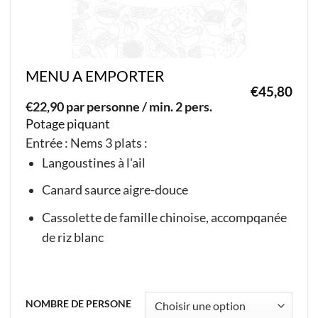
la
page
du
MENU A EMPORTER
produit
€
45,80
€
22,90 par personne / min. 2 pers.
Potage piquant
Entrée : Nems 3 plats :
Langoustines à l'ail
Canard saurce aigre-douce
Cassolette de famille chinoise, accompqanée
de riz blanc
Ce
produit
NOMBRE DE PERSONE
a