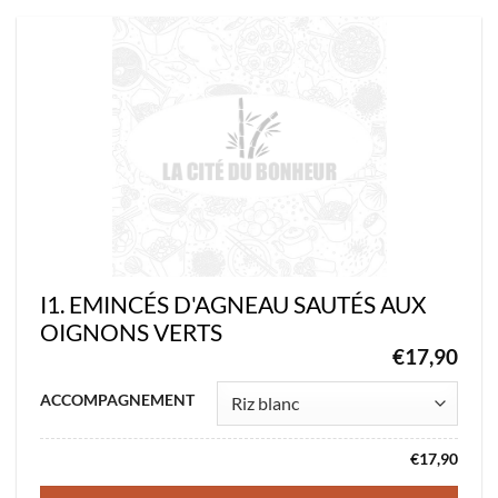
options
peuvent
être
choisies
sur
la
page
du
produit
I1. EMINCÉS D'AGNEAU SAUTÉS AUX
OIGNONS VERTS
€
17,90
Ce
ACCOMPAGNEMENT
produit
a
€
17,90
plusieurs