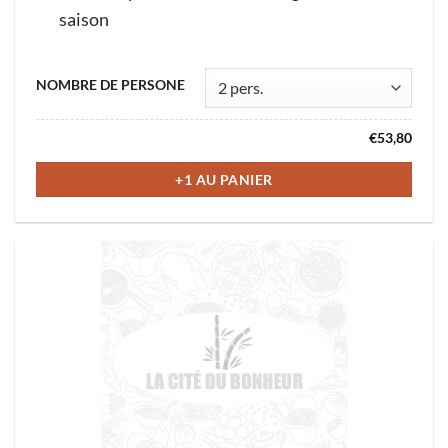
saison
Ce
NOMBRE DE PERSONE
produit
a
€
53,80
plusieurs
variations.
+1 AU PANIER
Les
options
peuvent
être
choisies
sur
la
page
du