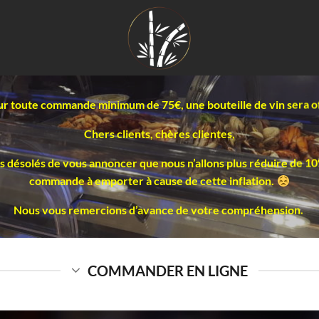
r toute commande minimum de 75€, une bouteille de vin sera o
Chers clients, chères clientes,
désolés de vous annoncer que nous n’allons plus réduire de 1
commande à emporter à cause de cette inflation.
Nous vous remercions d’avance de votre compréhension.
COMMANDER EN LIGNE