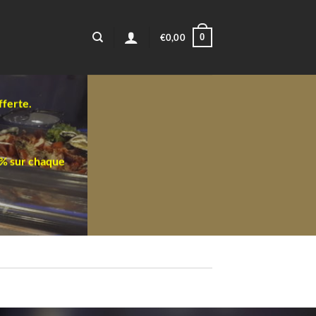
0
€
0,00
fferte.
0% sur chaque