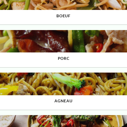
BOEUF
PORC
AGNEAU