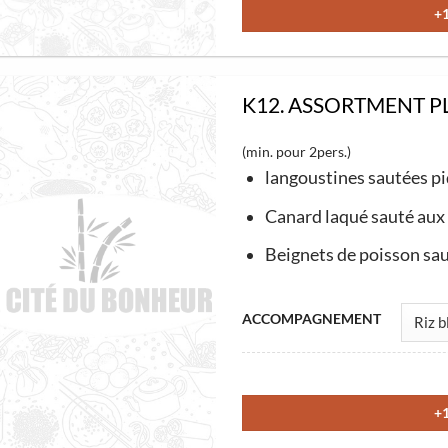
+
variations.
du
Les
produit
options
peuvent
K12. ASSORTMENT PL
être
(min. pour 2pers.)
choisies
langoustines sautées p
sur
la
Canard laqué sauté aux 
page
Beignets de poisson sau
du
produit
Ce
ACCOMPAGNEMENT
produit
a
plusieurs
+
variations.
Les