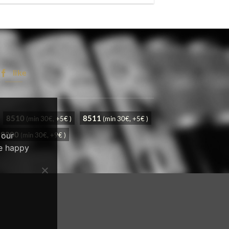
like
8510
8511
(min 30€, +5€ )
(min 30€, +5€ )
59200
 our
(min 30€, +9€ )
re happy