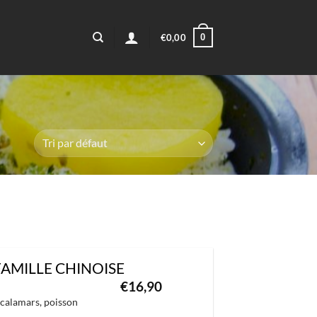
0
€
0,00
FAMILLE CHINOISE
€
16,90
, calamars, poisson