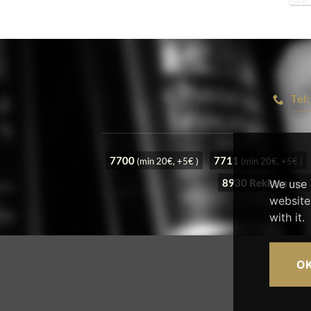
Tel
7700
7711
(min 20€, +5€ )
(min 20€, +5€ )
8930 Rekkem
We use 
(min 
website
with it.
O