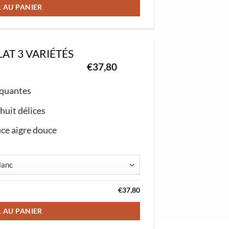
1 AU PANIER
AT 3 VARIÉTÉS
€
37,80
iquantes
huit délices
ce aigre douce
€
37,80
1 AU PANIER